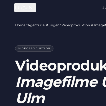
Zum Hauptinhalt springen
Se
>
>
Home
Agenturleistungen
Videoproduktion & Image
VIDEOPRODUKTION
Videoproduk
Imagefilme 
Ulm