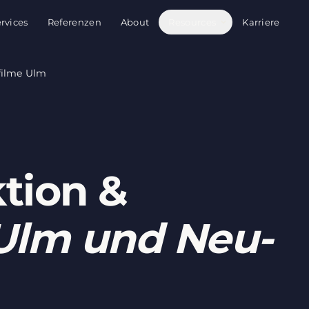
rvices
Referenzen
About
Resources
Karriere
filme Ulm
tion &
Ulm und Neu-