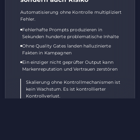
verarbeitet werden, z. B. IP-Adressen oder
Geräteinformationen.
Automatisierung ohne Kontrolle multipliziert
Fehler.
Einige Dienste übertragen Daten in die USA. Mit Ihrer
Einwilligung stimmen Sie gemäß
Art. 49 Abs. 1 lit. a
Fehlerhafte Prompts produzieren in
DSGVO
zu, dass Ihre Daten dort verarbeitet werden. Die
Sekunden hunderte problematische Inhalte
USA gelten als Land mit unzureichendem
Datenschutzniveau; Behördenzugriffe können nicht
Ohne Quality Gates landen halluzinierte
ausgeschlossen werden.
Fakten in Kampagnen
Ein einziger nicht geprüfter Output kann
Akzeptieren
Markenreputation und Vertrauen zerstören
Anpassen
Skalierung ohne Kontrollmechanismen ist
Essenziell
kein Wachstum. Es ist kontrollierter
Kontrollverlust.
05