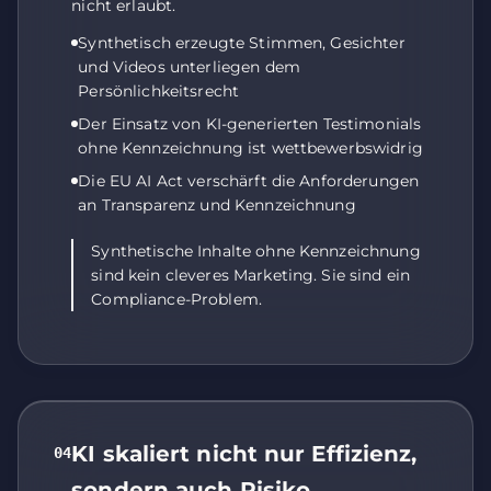
nicht erlaubt.
Synthetisch erzeugte Stimmen, Gesichter
und Videos unterliegen dem
Persönlichkeitsrecht
Der Einsatz von KI-generierten Testimonials
ohne Kennzeichnung ist wettbewerbswidrig
Die EU AI Act verschärft die Anforderungen
an Transparenz und Kennzeichnung
Synthetische Inhalte ohne Kennzeichnung
sind kein cleveres Marketing. Sie sind ein
Compliance-Problem.
Wir verwenden Cookies und ähnliche
Technologien, um unsere Website
zuverlässig bereitzustellen, ihre Nutzung zu
analysieren und Marketinginhalte
anzuzeigen. Einige Cookies sind technisch
notwendig, andere können Sie optional
KI skaliert nicht nur Effizienz,
04
erlauben. Personenbezogene Daten können
sondern auch Risiko