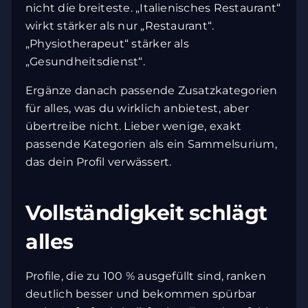
nicht die breiteste. „Italienisches Restaurant“
wirkt stärker als nur „Restaurant“.
„Physiotherapeut“ stärker als
„Gesundheitsdienst“.
Ergänze danach passende Zusatzkategorien
Wir verwenden Cookies und ähnliche
für alles, was du wirklich anbietest, aber
Technologien, um unsere Website
übertreibe nicht. Lieber wenige, exakt
zuverlässig bereitzustellen, ihre Nutzung zu
passende Kategorien als ein Sammelsurium,
analysieren und Marketinginhalte
das dein Profil verwässert.
anzuzeigen. Einige Cookies sind technisch
notwendig, andere können Sie optional
Vollständigkeit schlägt
erlauben. Personenbezogene Daten können
verarbeitet werden, z. B. IP-Adressen oder
alles
Geräteinformationen.
Einige Dienste übertragen Daten in die USA. Mit Ihrer
Profile, die zu 100 % ausgefüllt sind, ranken
Einwilligung stimmen Sie gemäß
Art. 49 Abs. 1 lit. a
deutlich besser und bekommen spürbar
DSGVO
zu, dass Ihre Daten dort verarbeitet werden. Die
USA gelten als Land mit unzureichendem