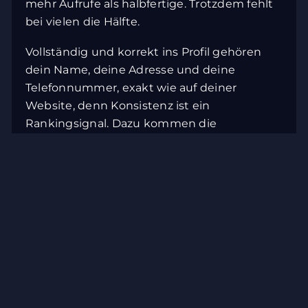
mehr Aufrufe als halbfertige. Trotzdem fehlt
Datenschutzniveau; Behördenzugriffe können nicht
bei vielen die Hälfte.
ausgeschlossen werden.
Vollständig und korrekt ins Profil gehören
Akzeptieren
dein Name, deine Adresse und deine
Anpassen
Telefonnummer, exakt wie auf deiner
Website, denn Konsistenz ist ein
Essenziell
Rankingsignal. Dazu kommen die
Öffnungszeiten inklusive Feiertagen und
Sonderzeiten, eine aussagekräftige
Beschreibung mit deinen wichtigsten
Leistungen, deine Produkte und Attribute
sowie aktuelle, echte Fotos.
Gerade Fotos werden unterschätzt. Profile
mit frischen, authentischen Bildern
bekommen mehr Interaktion, und Google
belohnt Aktualität. Lade also am besten